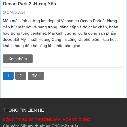
Ocean Park 2 -Hưng Yên
17/03/2024
Mẫu mái kính cường lực đẹp tại Vinhomes Ocean Park 2 -Hưng
Yên hút mắt bởi vẻ sang trọng, đẳng cấp và độ chắc chắn, hoàn
hảo trong từng centimet. Mái kính cường lực là dòng sản phẩm
được Sắt Mỹ Thuật Hoàng Cung thi công rất phổ biến. Hầu hết
khách hàng đều hài lòng khi nhận bàn giao…
Xem thêm
1
2
Tiếp
THÔNG TIN LIÊN HỆ
CÔNG TY SX VÀ THƯƠNG MẠI HOÀNG CUNG
Chuyên: Sắt mỹ thuật và CNC mỹ thuật