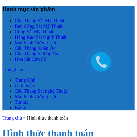
Danh mục sản phẩm
Cầu Thang Sắt Mỹ Thuật
Ban Công Sắt Mỹ Thuật
Cổng Sắt Mỹ Thuật
Hàng Rào Sắt Nghệ Thuật
Mái Kính Cường Lực
Cầu Thang Xoắn Ốc
Cầu Thang Xương Cá
Hoa Sắt Cửa Sổ
Trang Chủ
Trang Chủ
Giới thiệu
Cầu Thang Sắt nghệ Thuật
Mái Kính Cường Lực
Tin tức
Báo giá
Trang chủ
»
Hình thức thanh toán
Hình thức thanh toán