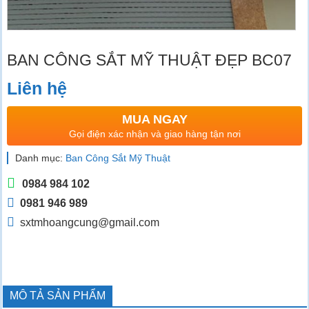
BAN CÔNG SẮT MỸ THUẬT ĐẸP BC07
Liên hệ
MUA NGAY
Gọi điện xác nhận và giao hàng tận nơi
Danh mục:
Ban Công Sắt Mỹ Thuật
0984 984 102
0981 946 989
sxtmhoangcung@gmail.com
MÔ TẢ SẢN PHẨM