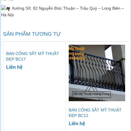
Xưởng SX: 82 Nguyễn Đức Thuận – Trâu Quỳ – Long Biên –
Hà Nội
SẢN PHẨM TƯƠNG TỰ
BAN CÔNG SẮT MỸ THUẬT
ĐẸP BC17
Liên hệ
BAN CÔNG SẮT MỸ THUẬT
ĐẸP BC12
Liên hệ