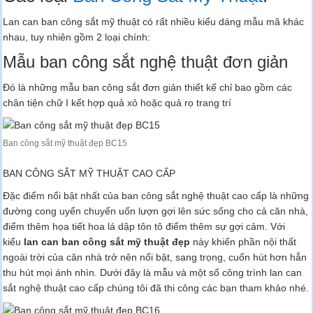
Lan can ban công sắt mỹ thuật có rất nhiều kiểu dáng mẫu mã khác
nhau, tuy nhiên gồm 2 loại chính:
Mẫu ban công sắt nghệ thuật đơn giản
Đó là những mẫu ban công sắt đơn giản thiết kế chỉ bao gồm các
chân tiện chữ I kết hợp quả xỏ hoặc quả rọ trang trí
Ban công sắt mỹ thuật đẹp BC15
BAN CÔNG SẮT MỸ THUẬT CAO CẤP
Đặc điểm nổi bật nhất của ban công sắt nghệ thuật cao cấp là những
đường cong uyển chuyển uốn lượn gợi lên sức sống cho cả căn nhà,
điểm thêm họa tiết hoa lá dập tôn tô điểm thêm sự gợi cảm. Với
kiểu
lan can ban công sắt mỹ thuật đẹp
này khiến phần nội thất
ngoài trời của căn nhà trở nên nổi bật, sang trọng, cuốn hút hơn hẳn
thu hút mọi ánh nhìn. Dưới đây là mẫu và một số công trình lan can
sắt nghệ thuật cao cấp chúng tôi đã thi công các bạn tham khảo nhé.