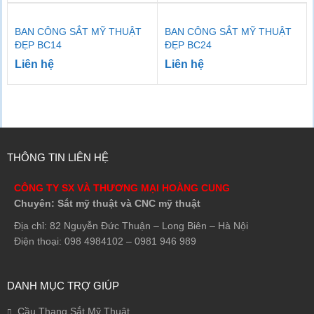
BAN CÔNG SẮT MỸ THUẬT
BAN CÔNG SẮT MỸ THUẬT
ĐẸP BC14
ĐẸP BC24
Liên hệ
Liên hệ
THÔNG TIN LIÊN HỆ
CÔNG TY SX VÀ THƯƠNG MẠI HOÀNG CUNG
Chuyên: Sắt mỹ thuật và CNC mỹ thuật
Địa chỉ: 82 Nguyễn Đức Thuận – Long Biên – Hà Nội
Điện thoại: 098 4984102 – 0981 946 989
DANH MỤC TRỢ GIÚP
Cầu Thang Sắt Mỹ Thuật