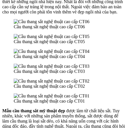
thiết kế những ngôi nhà hiện nay. Nhất là đối với những công trình
cao cấp cần sự tráng lệ trong nội thất. Ngoài việc đảm bảo an toàn
cho mọi người còn phải tôn vinh thêm vẻ đẹp ngôi nhà của bạn.
Cầu thang sắt nghệ thuật cao cấp CT06
Cầu thang sắt nghệ thuật cao cấp CT05
Cầu thang sắt nghệ thuật cao cấp CT04
Cầu thang sắt nghệ thuật cao cấp CT03
Cầu thang sắt nghệ thuật cao cấp CT02
Cầu thang sắt nghệ thuật cao cấp CT01
Mẫu cầu thang sắt mỹ thuật đẹp
được làm từ chất liệu sắt. Tuy
nhiên, khác với những sản phẩm truyền thống, sắt được dùng để
làm cầu thang là loại sắt dẻo, có khả năng uốn cong với các hình
dáng độc đáo, đầy tính nghệ thuật. Ngoài ra, cầu thang cũng đòi hỏi