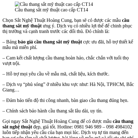
Cầu thang sắt mỹ thuật cao cấp CT14
Chọn Sắt Nghệ Thuật Hoàng Cung, bạn sẽ có được các mẫu
cầu
thang sắt mỹ thuật
ưng ý. Dịch vụ có nhiều lợi thế để chinh phục
thị trường và cạnh tranh trước các đối thủ. Đó chính là:
– Bảng
báo giá cầu thang sắt mỹ thuật
cực ưu đãi, hỗ trợ thiết kế
mẫu mã miễn phí.
– Cam kết chất lượng cầu thang hoàn hảo, chắc chắn với tuổi thọ
vượt trội.
– Hỗ trợ mọi yêu cầu về mẫu mã, chất liệu, kích thước.
– Dịch vụ “phủ sóng” ở nhiều khu vực như: Hà Nội, TPHCM, Bắc
Giang…
– Đảm bảo tiến độ thi công nhanh, bàn giao cầu thang đúng hẹn.
– Chính sách bảo hành cầu thang sắt lâu dài, uy tín.
Gọi ngay Sắt Nghệ Thuật Hoàng Cung để có được mẫu
cầu thang
sắt nghệ thuật
đẹp, giá tốt. Hotline: 0981 946 989 – 098 4984102
luôn tiếp nhận yêu cầu của bạn mọi lúc. Dịch vụ tự tin mang đến
bạn sự yên tâm về chất lượng, hài lòng về mẫu mã và tối ưu chi phí.