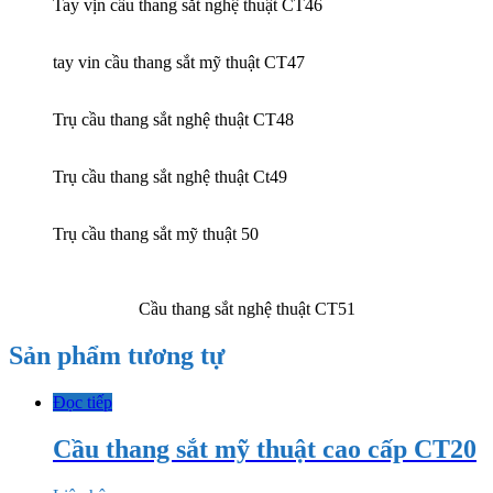
Tay vịn cầu thang sắt nghệ thuật CT46
tay vin cầu thang sắt mỹ thuật CT47
Trụ cầu thang sắt nghệ thuật CT48
Trụ cầu thang sắt nghệ thuật Ct49
Trụ cầu thang sắt mỹ thuật 50
Cầu thang sắt nghệ thuật CT51
Sản phẩm tương tự
Đọc tiếp
Cầu thang sắt mỹ thuật cao cấp CT20