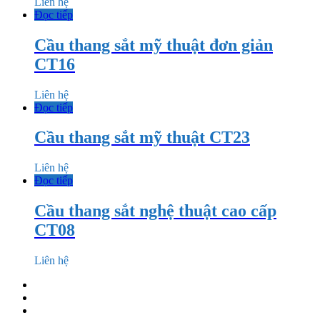
Liên hệ
Đọc tiếp
Cầu thang sắt mỹ thuật đơn giản
CT16
Liên hệ
Đọc tiếp
Cầu thang sắt mỹ thuật CT23
Liên hệ
Đọc tiếp
Cầu thang sắt nghệ thuật cao cấp
CT08
Liên hệ