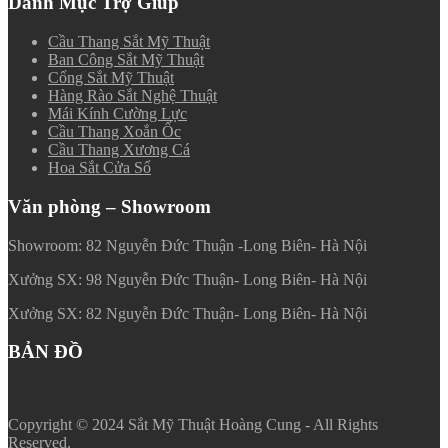
Danh Mục Trợ Giúp
Cầu Thang Sắt Mỹ Thuật
Ban Công Sắt Mỹ Thuật
Cổng Sắt Mỹ Thuật
Hàng Rào Sắt Nghệ Thuật
Mái Kính Cường Lực
Cầu Thang Xoắn Ốc
Cầu Thang Xương Cá
Hoa Sắt Cửa Sổ
Văn phòng – Showroom
Showroom: 82 Nguyễn Đức Thuận -Long Biên- Hà Nội
Xưởng SX: 98 Nguyễn Đức Thuận- Long Biên- Hà Nội
Xưởng SX: 82 Nguyễn Đức Thuận- Long Biên- Hà Nội
BẢN ĐỒ
Copyright © 2024 Sắt Mỹ Thuật Hoàng Cung - All Rights
Reserved.