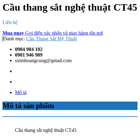
Cầu thang sắt nghệ thuật CT45
Liên hệ
Mua ngay
Gọi điện xác nhận và giao hàng tận nơi
Danh mục:
Cầu Thang Sắt Mỹ Thuật
0984 984 102
0981 946 989
sxtmhoangcung@gmail.com
Mô tả
Mô tả sản phẩm
Cầu thang sắt nghệ thuật CT45