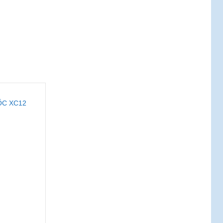
ỐC XC12