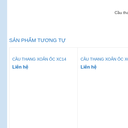
Cầu th
SẢN PHẨM TƯƠNG TỰ
CẦU THANG XOẮN ỐC XC14
CẦU THANG XOẮN ỐC X
Liên hệ
Liên hệ