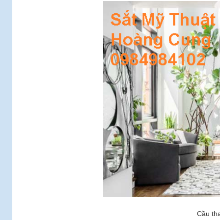
Cầu th