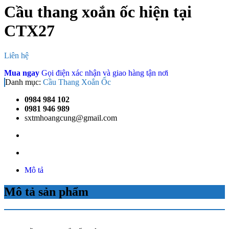
Cầu thang xoắn ốc hiện tại
CTX27
Liên hệ
Mua ngay
Gọi điện xác nhận và giao hàng tận nơi
Danh mục:
Cầu Thang Xoắn Ốc
0984 984 102
0981 946 989
sxtmhoangcung@gmail.com
Mô tả
Mô tả sản phẩm