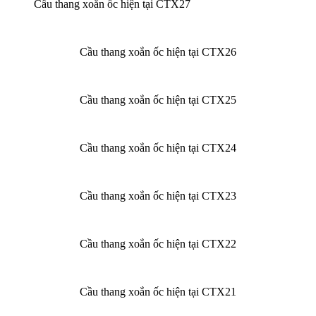
Cầu thang xoắn ốc hiện tại CTX27
Cầu thang xoắn ốc hiện tại CTX26
Cầu thang xoắn ốc hiện tại CTX25
Cầu thang xoắn ốc hiện tại CTX24
Cầu thang xoắn ốc hiện tại CTX23
Cầu thang xoắn ốc hiện tại CTX22
Cầu thang xoắn ốc hiện tại CTX21