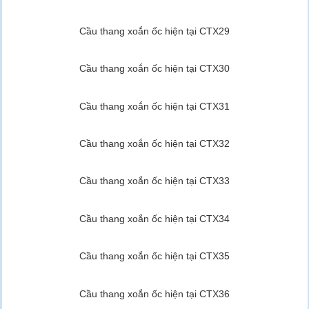
Cầu thang xoắn ốc hiện tại CTX29
Cầu thang xoắn ốc hiện tại CTX30
Cầu thang xoắn ốc hiện tại CTX31
Cầu thang xoắn ốc hiện tại CTX32
Cầu thang xoắn ốc hiện tại CTX33
Cầu thang xoắn ốc hiện tại CTX34
Cầu thang xoắn ốc hiện tại CTX35
Cầu thang xoắn ốc hiện tại CTX36