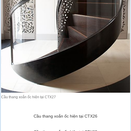
Cầu thang xoắn ốc hiện tại CTX27
Cầu thang xoắn ốc hiện tại CTX26