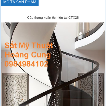
MÔ TẢ SẢN PHẨM
Cầu thang xoắn ốc hiện tại CTX28