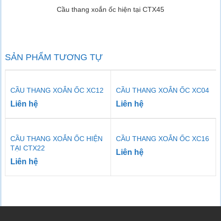
Cầu thang xoắn ốc hiện tại CTX45
SẢN PHẨM TƯƠNG TỰ
CẦU THANG XOẮN ỐC XC12
CẦU THANG XOẮN ỐC XC04
Liên hệ
Liên hệ
CẦU THANG XOẮN ỐC HIỆN
CẦU THANG XOẮN ỐC XC16
TẠI CTX22
Liên hệ
Liên hệ