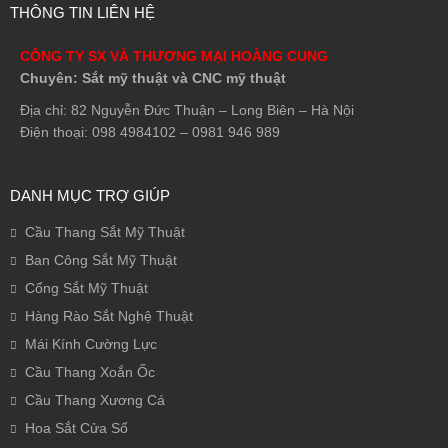
THÔNG TIN LIÊN HỆ
CÔNG TY SX VÀ THƯƠNG MẠI HOÀNG CUNG
Chuyên: Sắt mỹ thuật và CNC mỹ thuật
Địa chỉ: 82 Nguyễn Đức Thuận – Long Biên – Hà Nội
Điện thoại: 098 4984102 – 0981 946 989
DANH MỤC TRỢ GIÚP
Cầu Thang Sắt Mỹ Thuật
Ban Công Sắt Mỹ Thuật
Cổng Sắt Mỹ Thuật
Hàng Rào Sắt Nghệ Thuật
Mái Kính Cường Lực
Cầu Thang Xoắn Ốc
Cầu Thang Xương Cá
Hoa Sắt Cửa Sổ