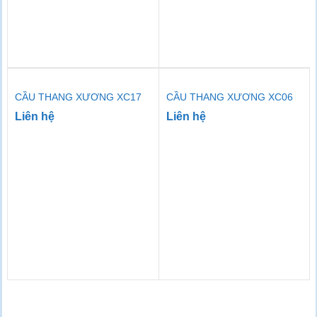
CẦU THANG XƯƠNG XC17
CẦU THANG XƯƠNG XC06
Liên hệ
Liên hệ