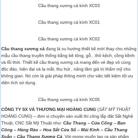
Cầu thang xương cá kính XC03
Cầu thang xương cá kính XC01
Cầu thang xương cá kính XC02
Cầu thang xương cá
đang là xu hướng thiết kế mớí thay cho những
mẫu cầu thang truyền thống bằng bê tông, gỗ…thô kệch, cồng kềnh
và lỗi thời. Thiết kế cầu thang xương cá mang đến vẻ đẹp vô cùng
độc đáo, hiện đại và lạ mắt, thu hút , nâng tầm giá trị thẩm mỹ cho
không gian. Nó còn là giải pháp thông minh cho việc tiết kiệm tối ưu
diện tích sử dụng.
Cầu thang xương cá kính XC05
CÔNG TY SX VÀ THƯƠNG MẠI HOÀNG CUNG
(
SẮT MỸ THUẬT
HOÀNG CUNG
) – đơn vị chuyên sản xuất thi công lắp đặt Sắt Nghệ
Thuật, CNC Sắt Mỹ Thuật như:
Cầu Thang – Cửa Cổng – Ban
Công – Hàng Rào – Hoa Sắt Cửa Sổ – Mái Kính – Cầu Thang
Xoắn – Cầu Thang Xương Cá
. Với mong muốn tạo ra sản phẩm