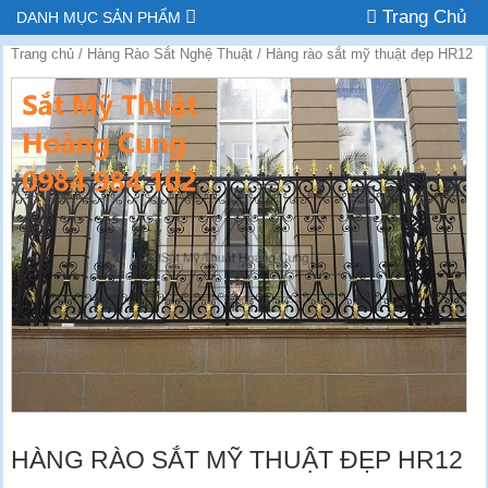
Trang Chủ
DANH MỤC SẢN PHẨM
Trang chủ
/
Hàng Rào Sắt Nghệ Thuật
/ Hàng rào sắt mỹ thuật đẹp HR12
HÀNG RÀO SẮT MỸ THUẬT ĐẸP HR12