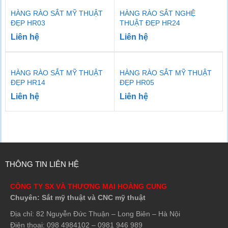
HÀNG RÀO SẮT MỸ THUẬT
HÀNG RÀO SẮT NGHỆ
ĐẸP HR03
THUẬT ĐẸP HR24
Liên hệ
Liên hệ
HÀNG RÀO SẮT MỸ THUẬT
HÀNG RÀO SẮT MỸ THUẬT
ĐẸP HR14
ĐẸP HR05
Liên hệ
Liên hệ
THÔNG TIN LIÊN HỆ
CÔNG TY SX VÀ THƯƠNG MẠI HOÀNG CUNG
Chuyên: Sắt mỹ thuật và CNC mỹ thuật
Địa chỉ: 82 Nguyễn Đức Thuận – Long Biên – Hà Nội
Điện thoại: 098 4984102 – 0981 946 989