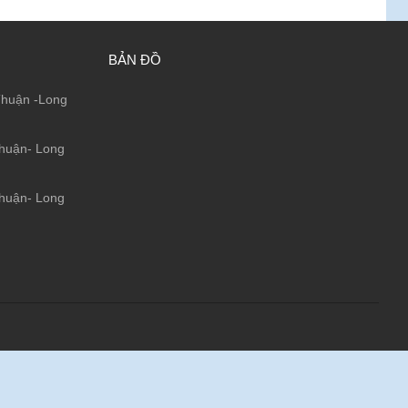
BẢN ĐỒ
huận -Long
huận- Long
huận- Long