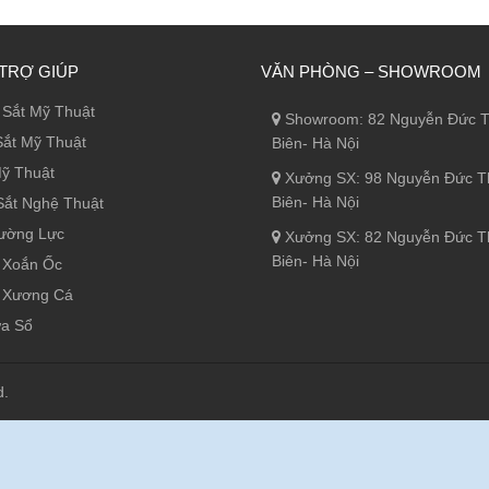
TRỢ GIÚP
VĂN PHÒNG – SHOWROOM
Sắt Mỹ Thuật
Showroom: 82 Nguyễn Đức T
ắt Mỹ Thuật
Biên- Hà Nội
ỹ Thuật
Xưởng SX: 98 Nguyễn Đức T
Biên- Hà Nội
ắt Nghệ Thuật
ường Lực
Xưởng SX: 82 Nguyễn Đức T
Biên- Hà Nội
 Xoắn Ốc
 Xương Cá
ửa Sổ
d.