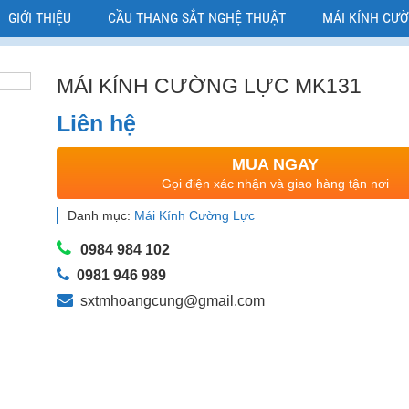
GIỚI THIỆU
CẦU THANG SẮT NGHỆ THUẬT
MÁI KÍNH CƯ
MÁI KÍNH CƯỜNG LỰC MK131
Liên hệ
MUA NGAY
Gọi điện xác nhận và giao hàng tận nơi
Danh mục:
Mái Kính Cường Lực
0984 984 102
0981 946 989
sxtmhoangcung@gmail.com