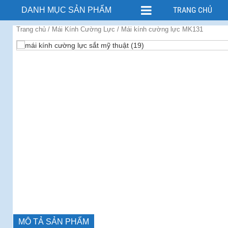
TRANG CHỦ
DANH MỤC SẢN PHẨM
Trang chủ
/
Mái Kính Cường Lực
/ Mái kính cường lực MK131
MÔ TẢ SẢN PHẨM