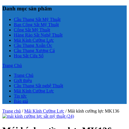
Danh mục sản phẩm
Cầu Thang Sắt Mỹ Thuật
Ban Công Sắt Mỹ Thuật
Cổng Sắt Mỹ Thuật
Hàng Rào Sắt Nghệ Thuật
Mái Kính Cường Lực
Cầu Thang Xoắn Ốc
Cầu Thang Xương Cá
Hoa Sắt Cửa Sổ
Trang Chủ
Trang Chủ
Giới thiệu
Cầu Thang Sắt nghệ Thuật
Mái Kính Cường Lực
Tin tức
Báo giá
Trang chủ
/
Mái Kính Cường Lực
/ Mái kính cường lực MK136