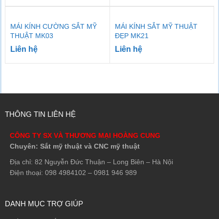
MÁI KÍNH CƯỜNG SẮT MỸ
MÁI KÍNH SẮT MỸ THUẬT
THUẬT MK03
ĐẸP MK21
Liên hệ
Liên hệ
THÔNG TIN LIÊN HỆ
CÔNG TY SX VÀ THƯƠNG MẠI HOÀNG CUNG
Chuyên: Sắt mỹ thuật và CNC mỹ thuật
Địa chỉ: 82 Nguyễn Đức Thuận – Long Biên – Hà Nội
Điện thoại: 098 4984102 – 0981 946 989
DANH MỤC TRỢ GIÚP