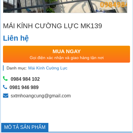
MÁI KÍNH CƯỜNG LỰC MK139
Liên hệ
MUA NGAY
Gọi điện xác nhận và giao hàng tận nơi
Danh mục:
Mái Kính Cường Lực
0984 984 102
0981 946 989
sxtmhoangcung@gmail.com
MÔ TẢ SẢN PHẨM