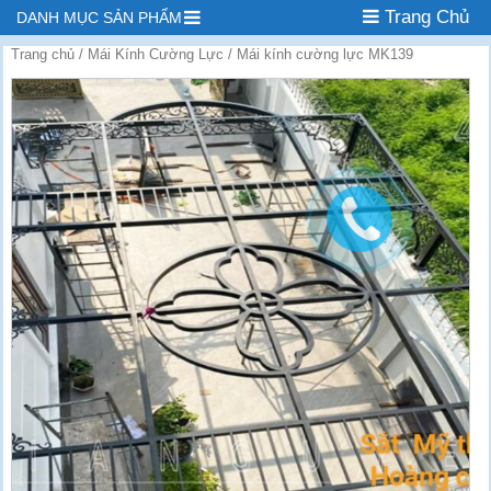
Trang Chủ
DANH MỤC SẢN PHẨM
Trang chủ
/
Mái Kính Cường Lực
/ Mái kính cường lực MK139