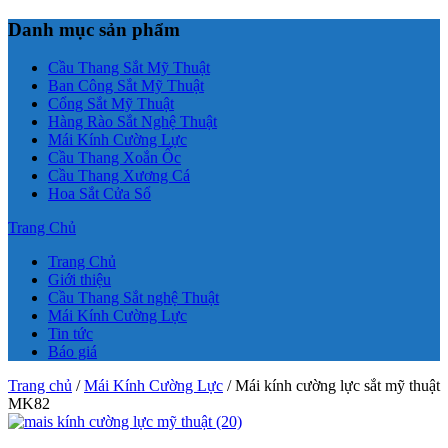
Danh mục sản phẩm
Cầu Thang Sắt Mỹ Thuật
Ban Công Sắt Mỹ Thuật
Cổng Sắt Mỹ Thuật
Hàng Rào Sắt Nghệ Thuật
Mái Kính Cường Lực
Cầu Thang Xoắn Ốc
Cầu Thang Xương Cá
Hoa Sắt Cửa Sổ
Trang Chủ
Trang Chủ
Giới thiệu
Cầu Thang Sắt nghệ Thuật
Mái Kính Cường Lực
Tin tức
Báo giá
Trang chủ
/
Mái Kính Cường Lực
/ Mái kính cường lực sắt mỹ thuật
MK82