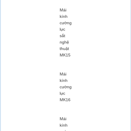
Mái
kính
cường
lực
sắt
nghệ
thuật
MK15
Mái
kính
cường
lực
MK16
Mái
kính