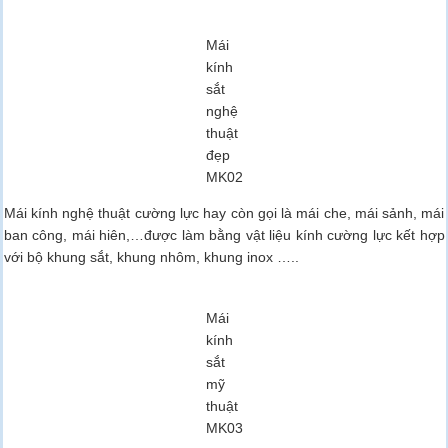
Mái
kính
sắt
nghệ
thuật
đẹp
MK02
Mái kính nghệ thuật cường lực hay còn gọi là mái che, mái sảnh, mái
ban công, mái hiên,…được làm bằng vật liệu kính cường lực kết hợp
với bộ khung sắt, khung nhôm, khung inox …..
Mái
kính
sắt
mỹ
thuật
MK03