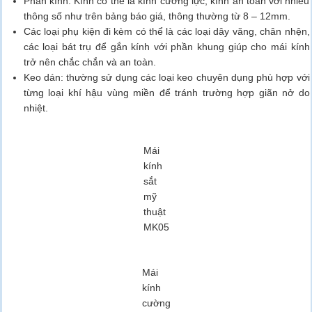
Phần kính: Kính có thể là kính cường lực, kính an toàn với nhiều
thông số như trên bảng báo giá, thông thường từ 8 – 12mm.
Các loại phụ kiện đi kèm có thể là các loại dây văng, chân nhện,
các loại bát trụ để gắn kính với phần khung giúp cho mái kính
trở nên chắc chắn và an toàn.
Keo dán: thường sử dụng các loại keo chuyên dụng phù hợp với
từng loại khí hậu vùng miền để tránh trường hợp giãn nở do
nhiệt.
Mái
kính
sắt
mỹ
thuật
MK05
Mái
kính
cường