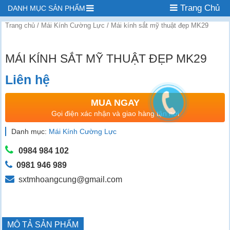
Trang Chủ
DANH MỤC SẢN PHẨM
Trang chủ
/
Mái Kính Cường Lực
/ Mái kính sắt mỹ thuật đẹp MK29
MÁI KÍNH SẮT MỸ THUẬT ĐẸP MK29
Liên hệ
MUA NGAY
Gọi điện xác nhận và giao hàng tận nơi
Danh mục:
Mái Kính Cường Lực
0984 984 102
0981 946 989
sxtmhoangcung@gmail.com
MÔ TẢ SẢN PHẨM