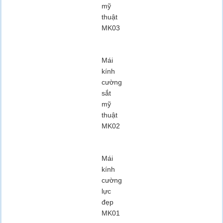
mỹ
thuật
MK03
Mái
kính
cường
sắt
mỹ
thuật
MK02
Mái
kính
cường
lực
đẹp
MK01