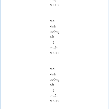
MK10
Mái
kính
cường
sắt
mỹ
thuật
MK09
Mái
kính
cường
sắt
mỹ
thuật
MK08