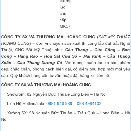
cường
lực
cao
cấp
MK17
CÔNG TY SX VÀ THƯƠNG MẠI HOÀNG CUNG
(
SẮT MỸ THUẬT
HOÀNG CUNG
) – đơn vị chuyên sản xuất thi công lắp đặt Sắt Nghệ
Thuật, CNC Sắt Mỹ Thuật như:
Cầu Thang – Cửa Cổng – Ban
Công – Hàng Rào – Hoa Sắt Cửa Sổ – Mái Kính – Cầu Thang
Xoắn – Cầu Thang Xương Cá
. Với mong muốn tạo ra sản phẩm
đẹp, chắc chắn, phong cách hiện đại, cổ điểm phù hợp mới mọi yêu
cầu. Quý khách hàng cần tư vấn hoặc đặt hàng xin liên hệ:
CÔNG TY SX VÀ THƯƠNG MẠI HOÀNG CUNG
Showrom: 82 Nguyễn Đức Thuận-Long Biên – Hà Nội
Liên Hệ Hotline/zalo:
0981 946 989
–
098 4984102
Xưởng SX: 98 Nguyễn Đức Thuận – Trâu Quỳ – Long Biên –
Hà Nội