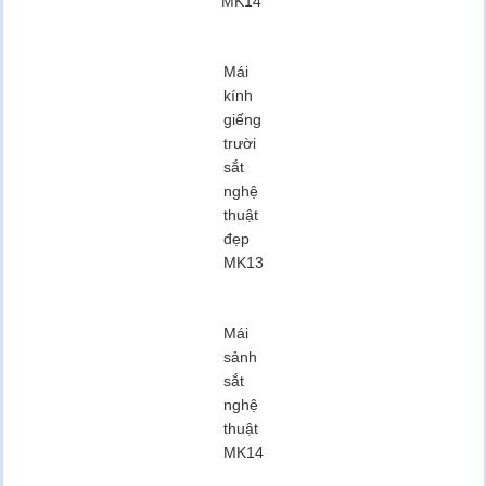
MK14
Mái
kính
giếng
trười
sắt
nghệ
thuật
đẹp
MK13
Mái
sảnh
sắt
nghệ
thuật
MK14