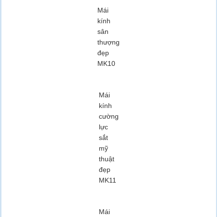
Mái
kính
sân
thượng
đẹp
MK10
Mái
kính
cường
lực
sắt
mỹ
thuật
đẹp
MK11
Mái