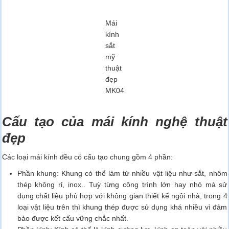
Mái
kính
sắt
mỹ
thuật
đẹp
MK04
Cấu tạo của mái kính nghệ thuật
đẹp
Các loại mái kính đều có cấu tạo chung gồm 4 phần:
Phần khung: Khung có thể làm từ nhiều vật liệu như sắt, nhôm
thép không rỉ, inox.. Tuỳ từng công trình lớn hay nhỏ mà sử
dụng chất liệu phù hợp với không gian thiết kế ngôi nhà, trong 4
loại vật liệu trên thì khung thép được sử dụng khá nhiều vì đảm
bảo được kết cấu vững chắc nhất.