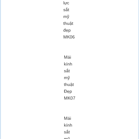
lực
sắt
mỹ
thuật
đẹp
MK06
Mái
kính
sắt
mỹ
thuật
Đẹp
MK07
Mái
kính
sắt
mỹ