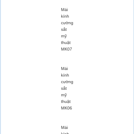
Mái
kính
cường
sắt
mỹ
thuật
MK07
Mái
kính
cường
sắt
mỹ
thuật
MK06
Mái