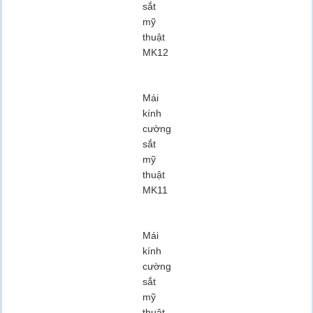
sắt
mỹ
thuật
MK12
Mái
kính
cường
sắt
mỹ
thuật
MK11
Mái
kính
cường
sắt
mỹ
thuật