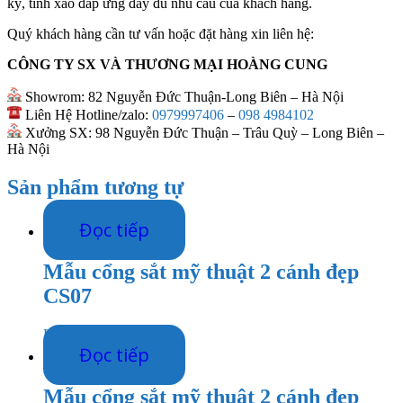
kỳ, tinh xảo đáp ứng đầy đủ nhu cầu của khách hàng.
Quý khách hàng cần tư vấn hoặc đặt hàng xin liên hệ:
CÔNG TY SX VÀ THƯƠNG MẠI HOÀNG CUNG
Showrom
: 82 Nguyễn Đức Thuận-Long Biên – Hà Nội
Liên Hệ Hotline/zalo:
0979997406
–
098 4984102
Xưởng SX: 98 Nguyễn Đức Thuận – Trâu Quỳ – Long Biên –
Hà Nội
Sản phẩm tương tự
Đọc tiếp
Mẫu cổng sắt mỹ thuật 2 cánh đẹp
CS07
Liên hệ
Đọc tiếp
Mẫu cổng sắt mỹ thuật 2 cánh đẹp