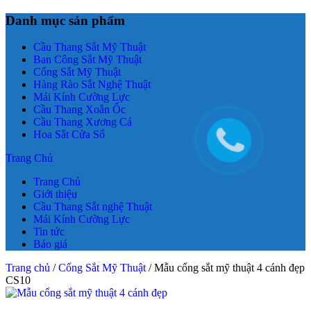
Danh mục sản phẩm
Cầu Thang Sắt Mỹ Thuật
Ban Công Sắt Mỹ Thuật
Cổng Sắt Mỹ Thuật
Hàng Rào Sắt Nghệ Thuật
Mái Kính Cường Lực
Cầu Thang Xoắn Ốc
Cầu Thang Xương Cá
Hoa Sắt Cửa Sổ
Trang Chủ
Trang Chủ
Giới thiệu
Cầu Thang Sắt nghệ Thuật
Mái Kính Cường Lực
Tin tức
Báo giá
Trang chủ
/
Cổng Sắt Mỹ Thuật
/ Mẫu cổng sắt mỹ thuật 4 cánh đẹp
CS10