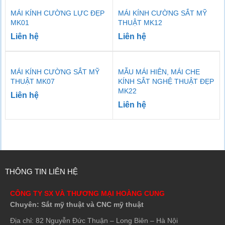
MÁI KÍNH CƯỜNG LỰC ĐẸP
MÁI KÍNH CƯỜNG SẮT MỸ
MK01
THUẬT MK12
Liên hệ
Liên hệ
MÁI KÍNH CƯỜNG SẮT MỸ
MẪU MÁI HIÊN, MÁI CHE
THUẬT MK07
KÍNH SẮT NGHỆ THUẬT ĐẸP
MK22
Liên hệ
Liên hệ
THÔNG TIN LIÊN HỆ
CÔNG TY SX VÀ THƯƠNG MẠI HOÀNG CUNG
Chuyên: Sắt mỹ thuật và CNC mỹ thuật
Địa chỉ: 82 Nguyễn Đức Thuận – Long Biên – Hà Nội