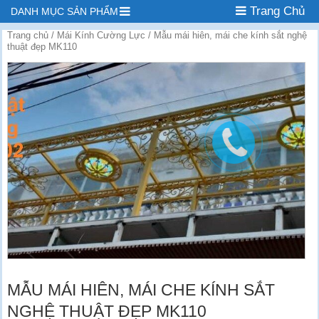
Trang Chủ
DANH MỤC SẢN PHẨM
Trang chủ
/
Mái Kính Cường Lực
/ Mẫu mái hiên, mái che kính sắt nghệ
thuật đẹp MK110
MẪU MÁI HIÊN, MÁI CHE KÍNH SẮT
NGHỆ THUẬT ĐẸP MK110