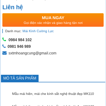
Liên hệ
MUA NGAY
Gọi điện xác nhận và giao hàng tận nơi
Danh mục:
Mái Kính Cường Lực
0984 984 102
0981 946 989
sxtmhoangcung@gmail.com
MÔ TẢ SẢN PHẨM
Mẫu mái hiên, mái che kính sắt nghệ thuật đẹp MK110