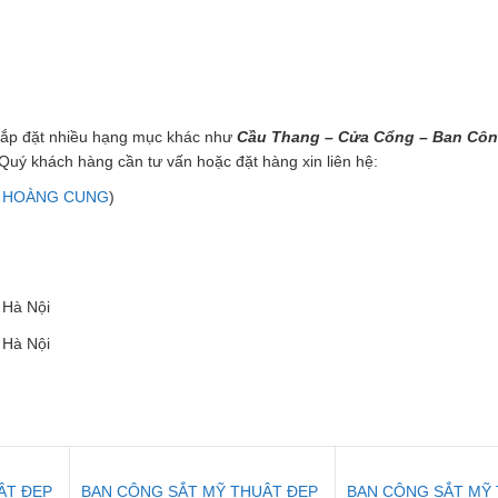
g lắp đặt nhiều hạng mục khác như
Cầu Thang – Cửa Cổng – Ban Côn
 Quý khách hàng cần tư vấn hoặc đặt hàng xin liên hệ:
T HOÀNG CUNG
)
 Hà Nội
 Hà Nội
ẬT ĐẸP
BAN CÔNG SẮT MỸ THUẬT ĐẸP
BAN CÔNG SẮT MỸ