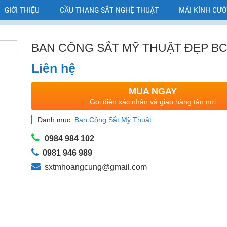
GIỚI THIỆU
CẦU THANG SẮT NGHỆ THUẬT
MÁI KÍNH CƯ
BAN CÔNG SẮT MỸ THUẬT ĐẸP BC
Liên hệ
MUA NGAY
Gọi điện xác nhận và giao hàng tận nơi
Danh mục:
Ban Công Sắt Mỹ Thuật
0984 984 102
0981 946 989
sxtmhoangcung@gmail.com