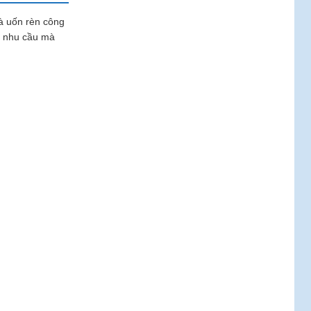
à uốn rèn công
à nhu cầu mà