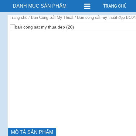
TRANG CHỦ
DANH MỤC SẢN PHẨM
Trang chủ
/
Ban Công Sắt Mỹ Thuật
/ Ban công sắt mỹ thuật đẹp BC04
MÔ TẢ SẢN PHẨM