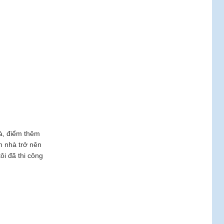
à, điểm thêm
n nhà trở nên
ôi đã thi công