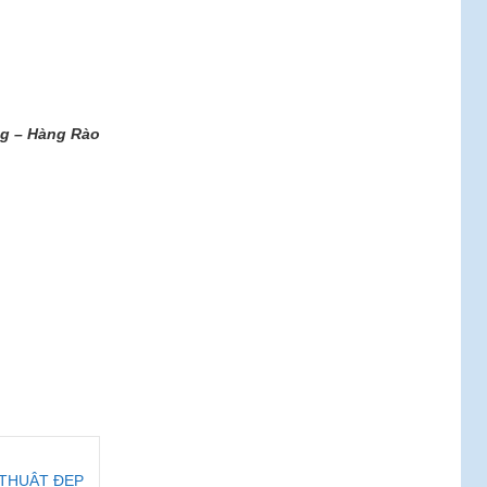
g – Hàng Rào
 THUẬT ĐẸP