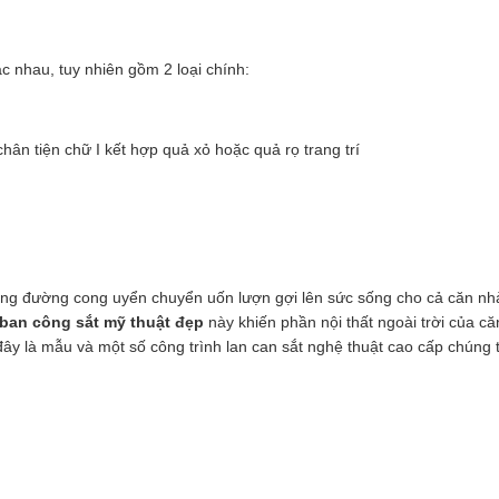
ác nhau, tuy nhiên gồm 2 loại chính:
ân tiện chữ I kết hợp quả xỏ hoặc quả rọ trang trí
hững đường cong uyển chuyển uốn lượn gợi lên sức sống cho cả căn nh
 ban công sắt mỹ thuật đẹp
này khiến phần nội thất ngoài trời của că
đây là mẫu và một số công trình lan can sắt nghệ thuật cao cấp chúng t