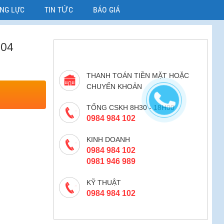
ỜNG LỰC
TIN TỨC
BÁO GIÁ
04
THANH TOÁN TIỀN MẶT HOẶC
CHUYỂN KHOẢN
TỔNG CSKH 8H30 - 18H00
0984 984 102
KINH DOANH
0984 984 102
0981 946 989
KỸ THUẬT
0984 984 102