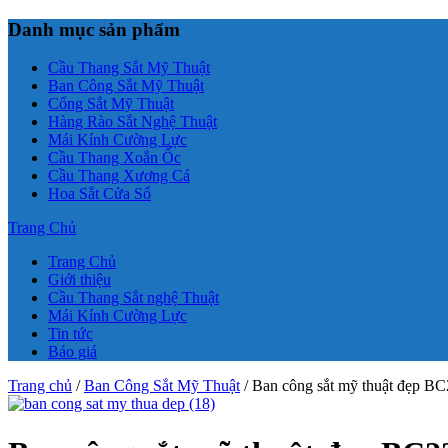
Danh mục sản phẩm
Cầu Thang Sắt Mỹ Thuật
Ban Công Sắt Mỹ Thuật
Cổng Sắt Mỹ Thuật
Hàng Rào Sắt Nghệ Thuật
Mái Kính Cường Lực
Cầu Thang Xoắn Ốc
Cầu Thang Xương Cá
Hoa Sắt Cửa Sổ
Trang Chủ
Trang Chủ
Giới thiệu
Cầu Thang Sắt nghệ Thuật
Mái Kính Cường Lực
Tin tức
Báo giá
Trang chủ
/
Ban Công Sắt Mỹ Thuật
/ Ban công sắt mỹ thuật đẹp B