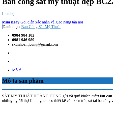
Ban công sắt mỹ thuật đẹp BC2
Liên hệ
Mua ngay
Gọi điện xác nhận và giao hàng tận nơi
Danh mục:
Ban Công Sắt Mỹ Thuật
0984 984 102
0981 946 989
sxtmhoangcung@gmail.com
Mô tả
Mô tả sản phẩm
SẮT MỸ THUẬT HOÀNG CUNG gửi tới quý khách
mẫu lan can 
những người thợ lành nghề theo thiết kế của kiến trúc sư tài ba cùn