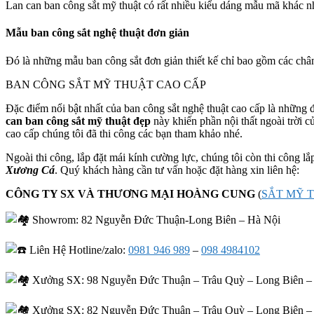
Lan can ban công sắt mỹ thuật có rất nhiều kiểu dáng mẫu mã khác 
Mẫu ban công sắt nghệ thuật đơn giản
Đó là những mẫu ban công sắt đơn giản thiết kế chỉ bao gồm các chân 
BAN CÔNG SẮT MỸ THUẬT CAO CẤP
Đặc điểm nổi bật nhất của ban công sắt nghệ thuật cao cấp là những 
can ban công sắt mỹ thuật đẹp
này khiến phần nội thất ngoài trời c
cao cấp chúng tôi đã thi công các bạn tham khảo nhé.
Ngoài thi công, lắp đặt mái kính cường lực, chúng tôi còn thi công 
Xương Cá
. Quý khách hàng cần tư vấn hoặc đặt hàng xin liên hệ:
CÔNG TY SX VÀ THƯƠNG MẠI HOÀNG CUNG
(
SẮT MỸ 
Showrom: 82 Nguyễn Đức Thuận-Long Biên – Hà Nội
Liên Hệ Hotline/zalo:
0981 946 989
–
098 4984102
Xưởng SX: 98 Nguyễn Đức Thuận – Trâu Quỳ – Long Biên –
Xưởng SX: 82 Nguyễn Đức Thuận – Trâu Quỳ – Long Biên –