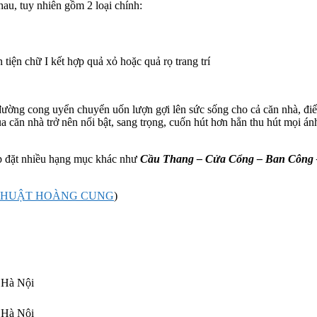
nhau, tuy nhiên gồm 2 loại chính:
tiện chữ I kết hợp quả xỏ hoặc quả rọ trang trí
đường cong uyển chuyển uốn lượn gợi lên sức sống cho cả căn nhà, điể
ủa căn nhà trở nên nổi bật, sang trọng, cuốn hút hơn hẳn thu hút mọi án
lắp đặt nhiều hạng mục khác như
Cầu Thang – Cửa Cổng – Ban Công 
THUẬT HOÀNG CUNG
)
 Hà Nội
 Hà Nội