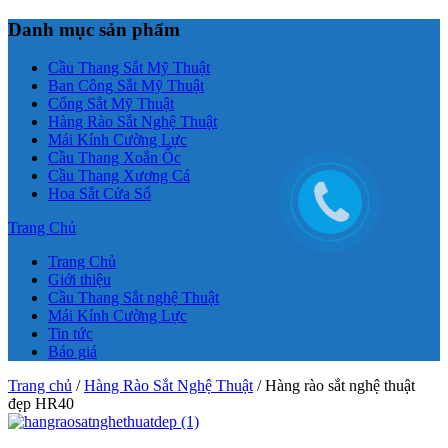
Danh mục sản phẩm
Cầu Thang Sắt Mỹ Thuật
Ban Công Sắt Mỹ Thuật
Cổng Sắt Mỹ Thuật
Hàng Rào Sắt Nghệ Thuật
Mái Kính Cường Lực
Cầu Thang Xoắn Ốc
Cầu Thang Xương Cá
Hoa Sắt Cửa Sổ
Trang Chủ
Trang Chủ
Giới thiệu
Cầu Thang Sắt nghệ Thuật
Mái Kính Cường Lực
Tin tức
Báo giá
Trang chủ
/
Hàng Rào Sắt Nghệ Thuật
/ Hàng rào sắt nghệ thuật
đẹp HR40