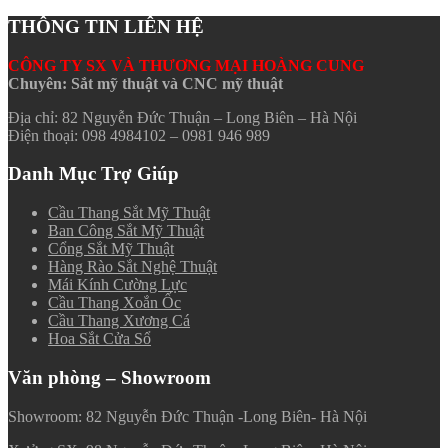
THÔNG TIN LIÊN HỆ
CÔNG TY SX VÀ THƯƠNG MẠI HOÀNG CUNG
Chuyên: Sắt mỹ thuật và CNC mỹ thuật
Địa chỉ: 82 Nguyễn Đức Thuận – Long Biên – Hà Nội
Điện thoại: 098 4984102 – 0981 946 989
Danh Mục Trợ Giúp
Cầu Thang Sắt Mỹ Thuật
Ban Công Sắt Mỹ Thuật
Cổng Sắt Mỹ Thuật
Hàng Rào Sắt Nghệ Thuật
Mái Kính Cường Lực
Cầu Thang Xoắn Ốc
Cầu Thang Xương Cá
Hoa Sắt Cửa Sổ
Văn phòng – Showroom
Showroom: 82 Nguyễn Đức Thuận -Long Biên- Hà Nội