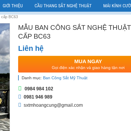
GIỚI THIỆU
CẦU THANG SẮT NGHỆ THUẬT
MÁI KÍNH CƯ
o cấp BC63
MẪU BAN CÔNG SẮT NGHỆ THUẬT
CẤP BC63
Liên hệ
MUA NGAY
Gọi điện xác nhận và giao hàng tận nơi
Danh mục:
Ban Công Sắt Mỹ Thuật
0984 984 102
0981 946 989
sxtmhoangcung@gmail.com