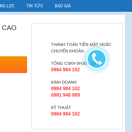
ỜNG LỰC
TIN TỨC
BÁO GIÁ
 CAO
THANH TOÁN TIỀN MẶT HOẶC
CHUYỂN KHOẢN
TỔNG CSKH 8H30 - 18H00
0984 984 102
KINH DOANH
0984 984 102
0981 946 989
KỸ THUẬT
0984 984 102