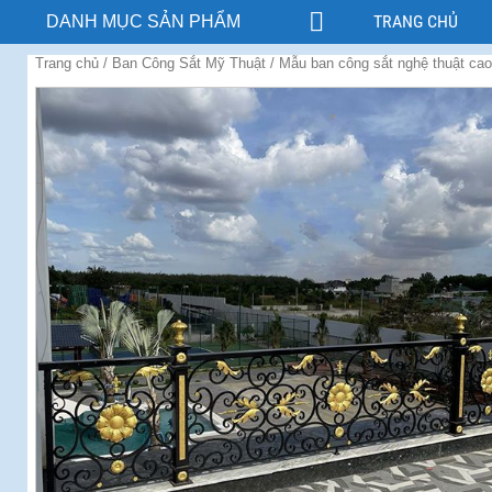
TRANG CHỦ
DANH MỤC SẢN PHẨM
Trang chủ
/
Ban Công Sắt Mỹ Thuật
/ Mẫu ban công sắt nghệ thuật ca